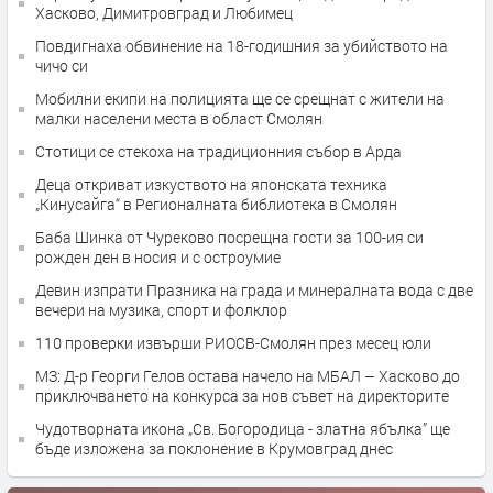
Хасково, Димитровград и Любимец
Повдигнаха обвинение на 18-годишния за убийството на
чичо си
Мобилни екипи на полицията ще се срещнат с жители на
малки населени места в област Смолян
Стотици се стекоха на традиционния събор в Арда
Деца откриват изкуството на японската техника
„Кинусайга“ в Регионалната библиотека в Смолян
Баба Шинка от Чуреково посрещна гости за 100-ия си
рожден ден в носия и с остроумие
Девин изпрати Празника на града и минералната вода с две
вечери на музика, спорт и фолклор
110 проверки извърши РИОСВ-Смолян през месец юли
МЗ: Д-р Георги Гелов остава начело на МБАЛ – Хасково до
приключването на конкурса за нов съвет на директорите
Чудотворната икона „Св. Богородица - златна ябълка” ще
бъде изложена за поклонение в Крумовград днес