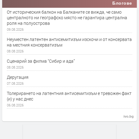
Блогове
От историческия балкон на Балканите се вижда, че само
централното ни географско място не гарантира централна
роля на полуострова
09.08.2026
Неуместен латентен антисемитизъм изскочи и от консервата
на местния консерватизъм
08.08.2026
Сценарий за филма “Сибир и ада”
08.08.2026
Деругация
07.08.2026
Толерирането на латентния антисемитизъм е тревожен факт
(и) у нас днес
06.08.2026
ivo.bg