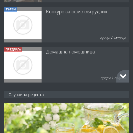
ТЪРСИ
Конкурс за офис-сътрудник
преди 8 месеца
ПРЕДЛАГА
Домашна помощница
преди 1 година
ПРЕДЛАГА
Къща в Марония, Гърция
Случайна рецепта
преди 2 години
ПРЕДЛАГА
УДЪЛЖАВАНЕ НА ЧОВЕШКИЯТ