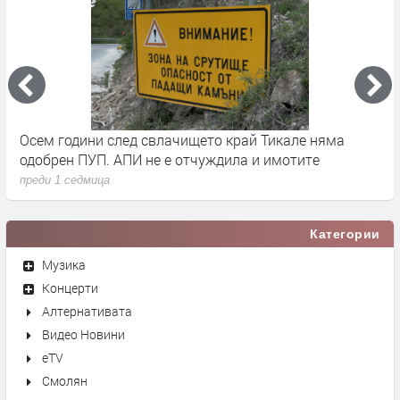
че
Осем години след свлачището край Тикале няма
Т
одобрен ПУП. АПИ не е отчуждила и имотите
с
преди 1 седмица
п
Категории
Музика
Концерти
Алтернативата
Видео Новини
eTV
Смолян