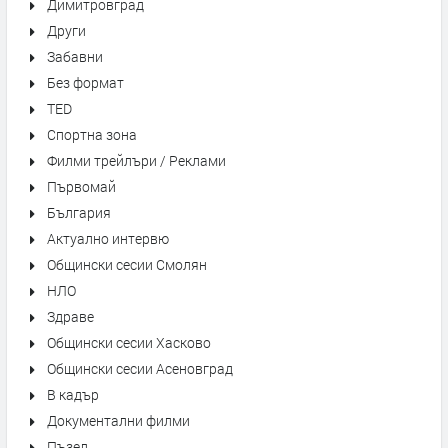
Димитровград
Други
Забавни
Без формат
TED
Спортна зона
Филми трейлъри / Реклами
Първомай
България
Актуално интервю
Общински сесии Смолян
НЛО
Здраве
Общински сесии Хасково
Общински сесии Асеновград
В кадър
Документални филми
Пъзел