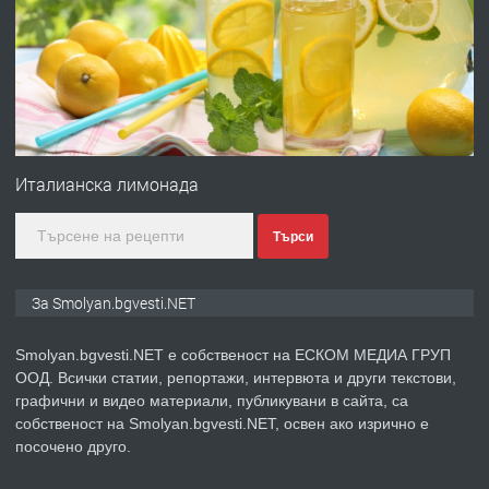
ЖИВОТ И ПОДОБРЯВАНЕ НА
НЕГОВОТО КАЧЕСТВО
преди 2 години
ПРЕДЛАГА
Имот в Северна Гърция, до Кавала
Италианска лимонада
Търси
преди 2 години
ПРЕДЛАГА
Иглолистни Пелети клас А1
За Smolyan.bgvesti.NET
Smolyan.bgvesti.NET е собственост на ЕСКОМ МЕДИА ГРУП
ООД. Всички статии, репортажи, интервюта и други текстови,
преди 2 години
графични и видео материали, публикувани в сайта, са
собственост на Smolyan.bgvesti.NET, освен ако изрично е
ПРЕДЛАГА
КЪЩА В МАРОНЯ
посочено друго.