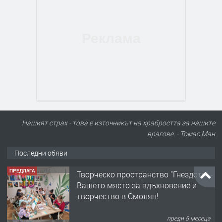
Нашият страх - това е източникът на храбростта за нашите
врагове. - Томас Ман
Последни обяви
ПРЕДЛАГА
Творческо пространство "Гнездото" -
Вашето място за вдъхновение и
творчество в Смолян!
преди 5 месеца