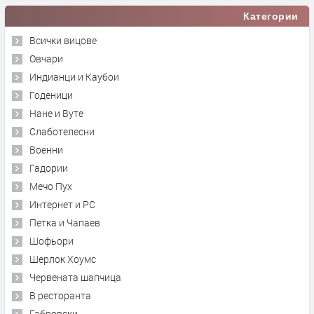
Категории
Всички вицове
Овчари
Индианци и Каубои
Годеници
Нане и Вуте
Слаботелесни
Военни
Гадории
Мечо Пух
Интернет и PC
Петка и Чапаев
Шофьори
Шерлок Хоумс
Червената шапчица
В ресторанта
Габровски