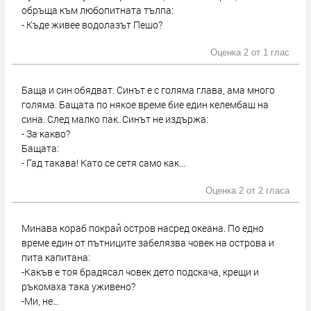
обръща към любопитната тълпа:
- Къде живее водолазът Пешо?
Оценка 2 от
1 глас
Баща и син обядват. Синът е с голяма глава, ама много
голяма. Бащата по някое време бие един келембаш на
сина. След малко пак. Синът не издържа:
- За какво?
Бащата:
- Гад такава! Като се сетя само как...
Оценка 2 от
2 гласа
Минава кораб покрай остров насред океана. По едно
време един от пътниците забелязва човек на острова и
пита капитана:
-Какъв е тоя брадясал човек дето подскача, крещи и
ръкомаха така уживено?
-Ми, не...