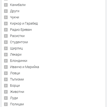
Канибали
Други
Чукчи
Киркор и Гарабед
Радио Ереван
Расистки
Студентски
Щирлиц
Лекари
Блондинки
Иванчо и Марийка
Ловци
Тъпизми
Борци
Животни
Луди
Полицаи