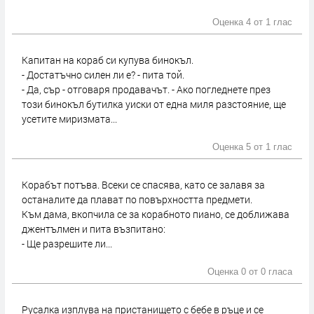
Оценка 4 от
1 глас
Капитан на кораб си купува бинокъл.
- Достатъчно силен ли е? - пита той.
- Да, сър - отговаря продавачът. - Ако погледнете през
този бинокъл бутилка уиски от една миля разстояние, ще
усетите миризмата...
Оценка 5 от
1 глас
Корабът потъва. Всеки се спасява, като се залавя за
останалите да плават по повърхността предмети.
Към дама, вкопчила се за корабното пиано, се доближава
джентълмен и пита възпитано:
- Ще разрешите ли...
Оценка 0 от
0 гласа
Русалка изплува на пристанището с бебе в ръце и се