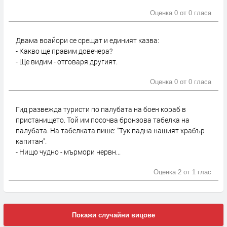
Оценка 0 от
0 гласа
Двама воайори се срещат и единият казва:
- Какво ще правим довечера?
- Ще видим - отговаря другият.
Оценка 0 от
0 гласа
Гид развежда туристи по палубата на боен кораб в
пристанището. Той им посочва бронзова табелка на
палубата. На табелката пише: "Тук падна нашият храбър
капитан".
- Нищо чудно - мърмори нервн...
Оценка 2 от
1 глас
Покажи случайни вицове