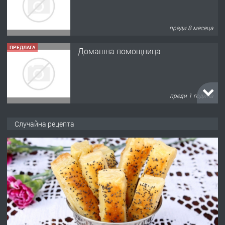
преди 8 месеца
ПРЕДЛАГА
Домашна помощница
преди 1 година
ПРЕДЛАГА
Къща в Марония, Гърция
Случайна рецепта
преди 2 години
ПРЕДЛАГА
УДЪЛЖАВАНЕ НА ЧОВЕШКИЯТ
ЖИВОТ И ПОДОБРЯВАНЕ НА
НЕГОВОТО КАЧЕСТВО