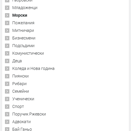
Младоженци
Морски
Пожелания
Митничари
Бизнесмени
Подсъдими
Комунистически
Деца
Коледа и Нова година
Пиянски
Рибари
Семейни
Ученически
Спорт
Поручик Ржевски
Адвокати
Бай Ганьо