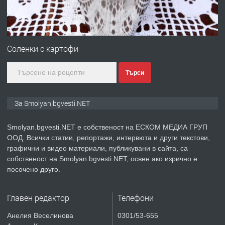
преди 2 години
ПРЕДЛАГА
Имот в Северна Гърция, до Кавала
Соленки с картофи
Търси
преди 2 години
ПРЕДЛАГА
Иглолистни Пелети клас А1
За Smolyan.bgvesti.NET
Smolyan.bgvesti.NET е собственост на ЕСКОМ МЕДИА ГРУП
ООД. Всички статии, репортажи, интервюта и други текстови,
преди 2 години
графични и видео материали, публикувани в сайта, са
собственост на Smolyan.bgvesti.NET, освен ако изрично е
ПРЕДЛАГА
КЪЩА В МАРОНЯ
посочено друго.
Главен редактор
Телефони
преди 2 години
Анелия Веселинова
0301/53-655