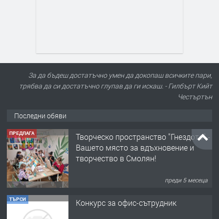
За да бъдеш достатъчно умен да докопаш всичките пари,
трябва да си достатъчно глупав да ги искаш. - Гилбърт Кийт
Честъртън
Последни обяви
ПРЕДЛАГА
Творческо пространство "Гнездото" -
Вашето място за вдъхновение и
творчество в Смолян!
преди 5 месеца
ТЪРСИ
Конкурс за офис-сътрудник