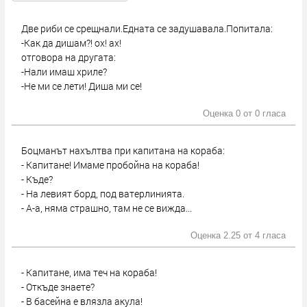
Две риби се срещнали.Едната се задушавала.Попитала:
-Как да дишам?! ох! ах!
отговора на другата:
-Нали имаш хриле?
-Не ми се лети! Диша ми се!
Оценка 0 от
0 гласа
Боцманът нахълтва при капитана на кораба:
- Капитане! Имаме пробойна на кораба!
- Къде?
- На левият борд, под ватерлинията.
- А-а, няма страшно, там не се вижда...
Оценка 2.25 от
4 гласа
- Капитане, има теч на кораба!
- Откъде знаете?
- В басейна е влязла акула!