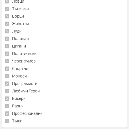
Ловци
Тъпизми
Борци
Животни
Луди
Полицаи
Цигани
Политически
Черен хумор
Спортни
Монаси
Програмисти
Любими Герои
Бисери
Разни
Професионални
Тъщи