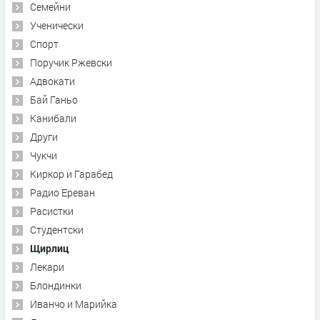
Семейни
Ученически
Спорт
Поручик Ржевски
Адвокати
Бай Ганьо
Канибали
Други
Чукчи
Киркор и Гарабед
Радио Ереван
Расистки
Студентски
Щирлиц
Лекари
Блондинки
Иванчо и Марийка