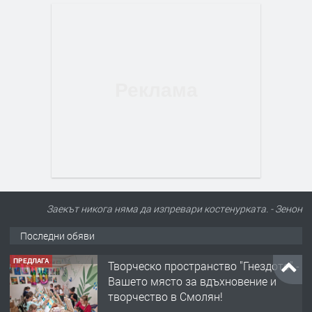
Заекът никога няма да изпревари костенурката. - Зенон
Последни обяви
ПРЕДЛАГА
Творческо пространство "Гнездото" -
Вашето място за вдъхновение и
творчество в Смолян!