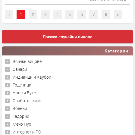
«
1
2
3
4
5
6
7
8
»
Покажи случайни вицове
Категории
Всички вицове
Овчари
Индианци и Каубои
Годеници
Нане и Вуте
Слаботелесни
Военни
Гадории
Мечо Пух
Интернет и PC