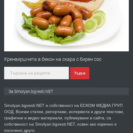
ПРЕДЛАГА
УДЪЛЖАВАНЕ НА ЧОВЕШКИЯТ
ЖИВОТ И ПОДОБРЯВАНЕ НА
НЕГОВОТО КАЧЕСТВО
преди 2 години
ПРЕДЛАГА
Имот в Северна Гърция, до Кавала
Кренвиршчета в бекон на скара с бирен сос
Търси
преди 2 години
ПРЕДЛАГА
Иглолистни Пелети клас А1
За Smolyan.bgvesti.NET
Smolyan.bgvesti.NET е собственост на ЕСКОМ МЕДИА ГРУП
ООД. Всички статии, репортажи, интервюта и други текстови,
преди 2 години
графични и видео материали, публикувани в сайта, са
собственост на Smolyan.bgvesti.NET, освен ако изрично е
ПРЕДЛАГА
КЪЩА В МАРОНЯ
посочено друго.