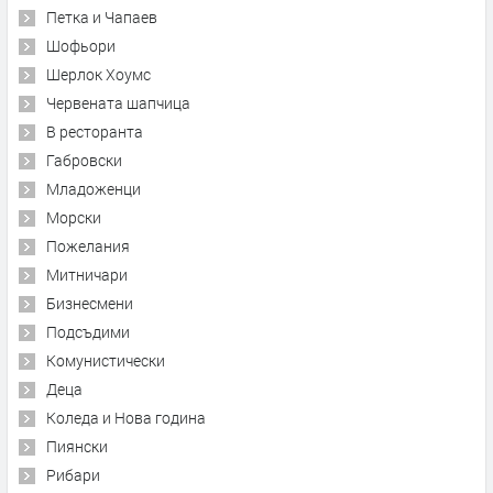
Петка и Чапаев
Шофьори
Шерлок Хоумс
Червената шапчица
В ресторанта
Габровски
Младоженци
Морски
Пожелания
Митничари
Бизнесмени
Подсъдими
Комунистически
Деца
Коледа и Нова година
Пиянски
Рибари