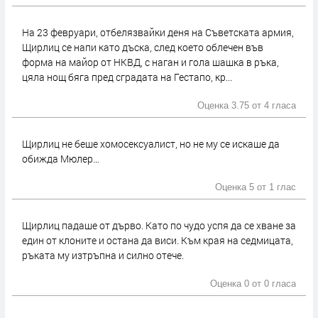
На 23 февруари, отбелязвайки деня на Съветската армия,
Щирлиц се напи като дъска, след което облечен във
форма на майор от НКВД, с наган и гола шашка в ръка,
цяла нощ бяга пред сградата на Гестапо, кр...
Оценка 3.75 от
4 гласа
Щирлиц не беше хомосексуалист, но не му се искаше да
обижда Мюлер…
Оценка 5 от
1 глас
Щирлиц падаше от дърво. Като по чудо успя да се хване за
един от клоните и остана да виси. Към края на седмицата,
ръката му изтръпна и силно отече.
Оценка 0 от
0 гласа