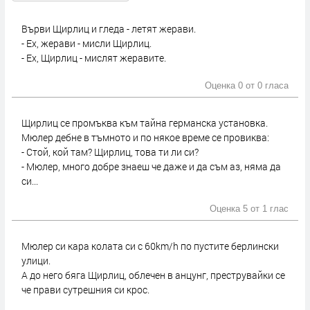
Върви Щирлиц и гледа - летят жерави.
- Ех, жерави - мисли Щирлиц.
- Ех, Щирлиц - мислят жеравите.
Оценка 0 от
0 гласа
Щирлиц се промъква към тайна германска установка.
Мюлер дебне в тъмното и по някое време се провиква:
- Стой, кой там? Щирлиц, това ти ли си?
- Мюлер, много добре знаеш че даже и да съм аз, няма да
си...
Оценка 5 от
1 глас
Мюлер си кара колата си с 60km/h по пустите берлински
улици.
А до него бяга Щирлиц, облечен в анцунг, преструвайки се
че прави сутрешния си крос.