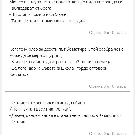
Мюлер си плуваше във водата, когато видя две очи да го
наблюдават от брега.
- Щирлиц! - помисли си Мюлер.
- Ти си Щирлиц! - помисли си крокодила.
Оценка 0 от
0 гласа
Когато Мюлер за десети път бе матиран, той разбра че не
може да се мери с Щирлиц.
- Къде се научихте да играете така? - попита немеца
- Ех, легендарна Съветска школа - гордо отговори
Каспаров.
Оценка 0 от
0 гласа
Щирлиц чете вестник и стига до обява:
\"Поп-група търси пианистка\".
- Да-а-а, съвсем нагъл е станал вече пасторът! - мисли си
Щирлиц.
Оценка 0 от
0 гласа