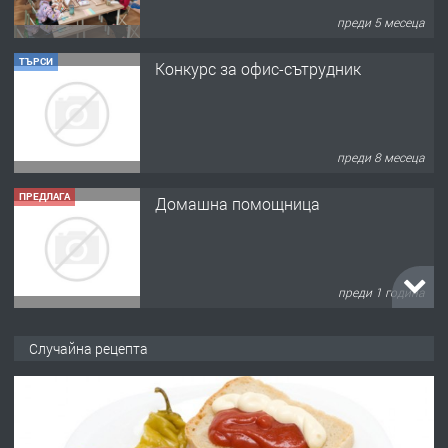
преди 5 месеца
ТЪРСИ
Конкурс за офис-сътрудник
преди 8 месеца
ПРЕДЛАГА
Домашна помощница
преди 1 година
ПРЕДЛАГА
Къща в Марония, Гърция
Случайна рецепта
преди 2 години