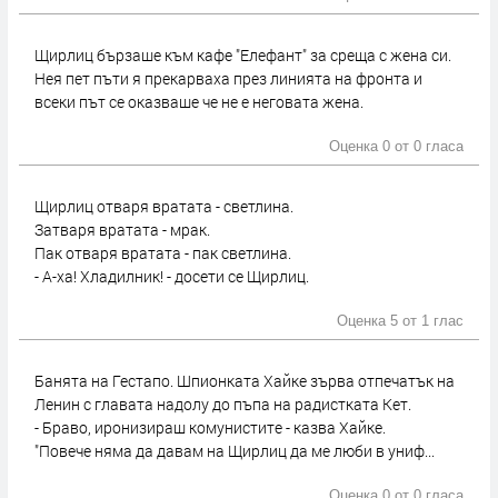
Щирлиц бързаше към кафе "Елефант" за среща с жена си.
Нея пет пъти я прекарваха през линията на фронта и
всеки път се оказваше че не е неговата жена.
Оценка 0 от
0 гласа
Щирлиц отваря вратата - светлина.
Затваря вратата - мрак.
Пак отваря вратата - пак светлина.
- А-ха! Хладилник! - досети се Щирлиц.
Оценка 5 от
1 глас
Банята на Гестапо. Шпионката Хайке зърва отпечатък на
Ленин с главата надолу до пъпа на радистката Кет.
- Браво, иронизираш комунистите - казва Хайке.
"Повече няма да давам на Щирлиц да ме люби в униф...
Оценка 0 от
0 гласа