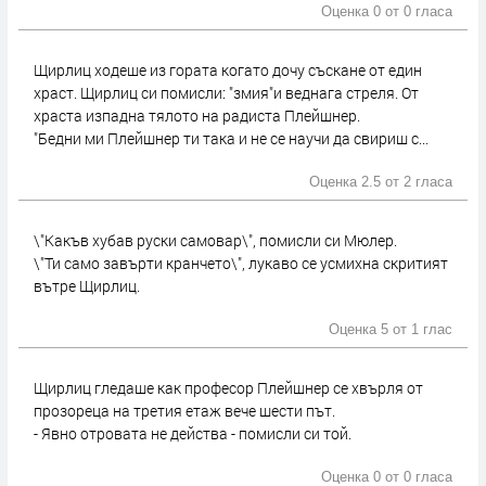
Оценка 0 от
0 гласа
Щирлиц ходеше из гората когато дочу съскане от един
храст. Щирлиц си помисли: "змия"и веднага стреля. От
храста изпадна тялото на радиста Плейшнер.
"Бедни ми Плейшнер ти така и не се научи да свириш с...
Оценка 2.5 от
2 гласа
\"Какъв хубав руски самовар\", помисли си Мюлер.
\"Ти само завърти кранчето\", лукаво се усмихна скритият
вътре Щирлиц.
Оценка 5 от
1 глас
Щирлиц гледаше как професор Плейшнер се хвърля от
прозореца на третия етаж вече шести път.
- Явно отровата не действа - помисли си той.
Оценка 0 от
0 гласа