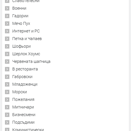
Слаботелесни
Военни
Гадории
Мечо Пух
Интернет и PC
Петка и Чапаев
Шофьори
Шерлок Хоумс
Червената шапчица
В ресторанта
Габровски
Младоженци
Морски
Пожелания
Митничари
Бизнесмени
Подсъдими
Комунистически