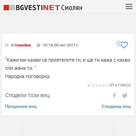
0
В
Семейни
15:18, 03 окт 2017 г.
"Кажи ми какви са приятелите ти, и ще ти кажа с какви
спи жена ти. "
Народна поговорка
ОТ
0 ГЛАСА
Сподели този виц:
Предишен виц
Следващ виц