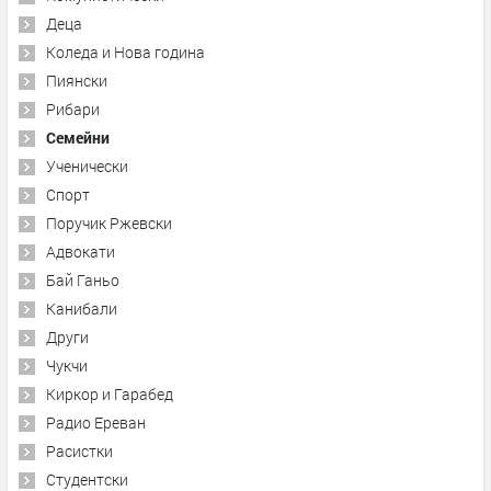
Деца
Коледа и Нова година
Пиянски
Рибари
Семейни
Ученически
Спорт
Поручик Ржевски
Адвокати
Бай Ганьо
Канибали
Други
Чукчи
Киркор и Гарабед
Радио Ереван
Расистки
Студентски