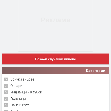
Покажи случайни вицове
Категории
Всички вицове
Овчари
Индианци и Каубои
Годеници
Нане и Вуте