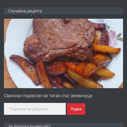
ПРЕДЛАГА
Къща в Марония, Гърция
Случайна рецепта
преди 2 години
ПРЕДЛАГА
УДЪЛЖАВАНЕ НА ЧОВЕШКИЯТ
ЖИВОТ И ПОДОБРЯВАНЕ НА
НЕГОВОТО КАЧЕСТВО
преди 2 години
ПРЕДЛАГА
Имот в Северна Гърция, до Кавала
Свински пържоли на тиган със зеленчуци
Търси
преди 2 години
ПРЕДЛАГА
Иглолистни Пелети клас А1
За Smolyan.bgvesti.NET