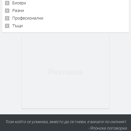
Бисери
Разни
Професионални
Тъщи
Този който се усмихва, вместо да се гневи, е винаги по-силният.
- Японска поговорка