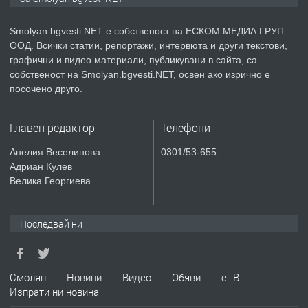
Smolyan.bgvesti.NET е собственост на ЕСКОМ МЕДИА ГРУП
ООД. Всички статии, репортажи, интервюта и други текстови,
преди 2 години
графични и видео материали, публикувани в сайта, са
собственост на Smolyan.bgvesti.NET, освен ако изрично е
ПРЕДЛАГА
КЪЩА В МАРОНЯ
посочено друго.
Главен редактор
Телефони
преди 2 години
Анелия Веселинова
0301/53-655
Адриан Кулев
ТЪРСИ
Търсят се строителни работници
Велика Георгиева
Последвай ни
преди 3 години
ПРЕДЛАГА
Давам Заведение Под Наем
Смолян
Новини
Видео
Обяви
еТВ
Изпрати ни новина