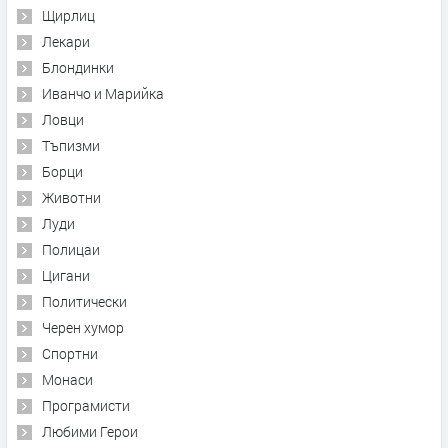
Щирлиц
Лекари
Блондинки
Иванчо и Марийка
Ловци
Тъпизми
Борци
Животни
Луди
Полицаи
Цигани
Политически
Черен хумор
Спортни
Монаси
Програмисти
Любими Герои