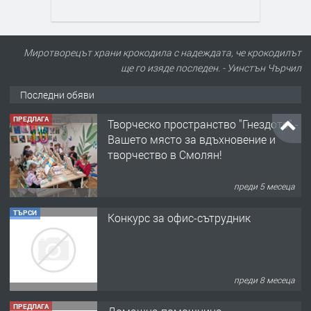
Миротворецът храни крокодила с надеждата, че крокодилът
ще го изяде последен. - Уинстън Чърчил
Последни обяви
ПРЕДЛАГА
Творческо пространство "Гнездото" -
Вашето място за вдъхновение и
творчество в Смолян!
преди 5 месеца
ТЪРСИ
Конкурс за офис-сътрудник
преди 8 месеца
ПРЕДЛАГА