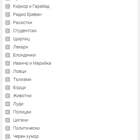
Киркор и Гарабед
Радио Ереван
Расистки
Студентски
Щирлиц
Лекари
Блондинки
Иванчо и Марийка
Ловци
Тъпизми
Борци
Животни
Луди
Полицаи
Цигани
Политически
Черен хумор