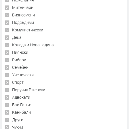
Митничари
Бизнесмени
Подсъдими
Комунистически
Деца
Коледа и Нова година
Пиянски
Рибари
Семейни
Ученически
Спорт
Поручик Ржевски
Адвокати
Бай Ганьо
Канибали
Други
Чукчи