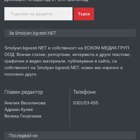
Търси
преди 2 години
ПРЕДЛАГА
Иглолистни Пелети клас А1
За Smolyan.bgvesti.NET
Smolyan.bgvesti.NET е собственост на ЕСКОМ МЕДИА ГРУП
ООД. Всички статии, репортажи, интервюта и други текстови,
преди 2 години
графични и видео материали, публикувани в сайта, са
собственост на Smolyan.bgvesti.NET, освен ако изрично е
ПРЕДЛАГА
КЪЩА В МАРОНЯ
посочено друго.
Главен редактор
Телефони
преди 2 години
Анелия Веселинова
0301/53-655
Адриан Кулев
ТЪРСИ
Търсят се строителни работници
Велика Георгиева
Последвай ни