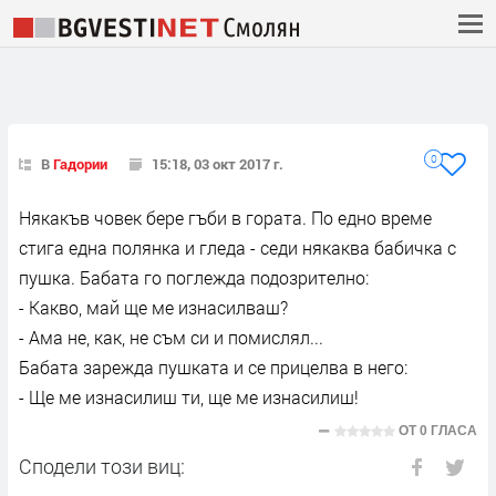
0
В
Гадории
15:18, 03 окт 2017 г.
Някакъв човек бере гъби в гората. По едно време
стига една полянка и гледа - седи някаква бабичка с
пушка. Бабата го поглежда подозрително:
- Какво, май ще ме изнасилваш?
- Ама не, как, не съм си и помислял...
Бабата зарежда пушката и се прицелва в него:
- Ще ме изнасилиш ти, ще ме изнасилиш!
ОТ
0 ГЛАСА
Сподели този виц: