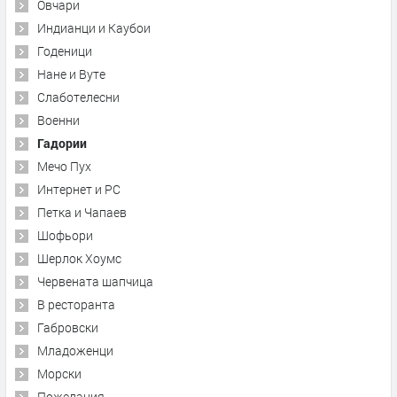
Овчари
Индианци и Каубои
Годеници
Нане и Вуте
Слаботелесни
Военни
Гадории
Мечо Пух
Интернет и PC
Петка и Чапаев
Шофьори
Шерлок Хоумс
Червената шапчица
В ресторанта
Габровски
Младоженци
Морски
Пожелания