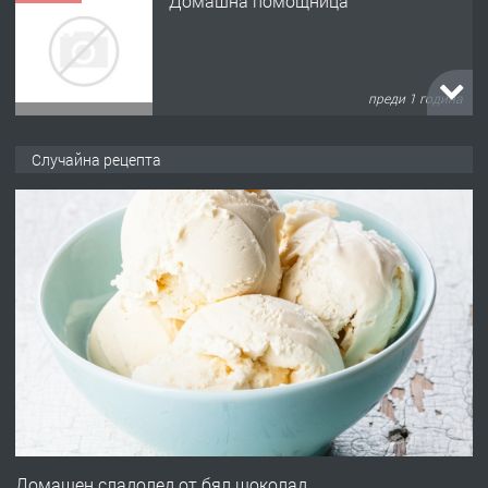
Домашна помощница
преди 1 година
ПРЕДЛАГА
Къща в Марония, Гърция
Случайна рецепта
преди 2 години
ПРЕДЛАГА
УДЪЛЖАВАНЕ НА ЧОВЕШКИЯТ
ЖИВОТ И ПОДОБРЯВАНЕ НА
НЕГОВОТО КАЧЕСТВО
преди 2 години
ПРЕДЛАГА
Имот в Северна Гърция, до Кавала
Домашен сладолед от бял шоколад