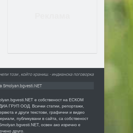
ели този , който храниш. - индианска поговорка
а Smolyan.bgvesti.NET
lyan.bgvesti.NET е собственост на ЕСКОМ
ИА ГРУП ООД. Всички статии, репортажи,
ервюта и други текстови, графични и видео
ериали, публикувани в сайта, са собственост
Smolyan.bgvesti.NET, освен ако изрично е
очено друго.