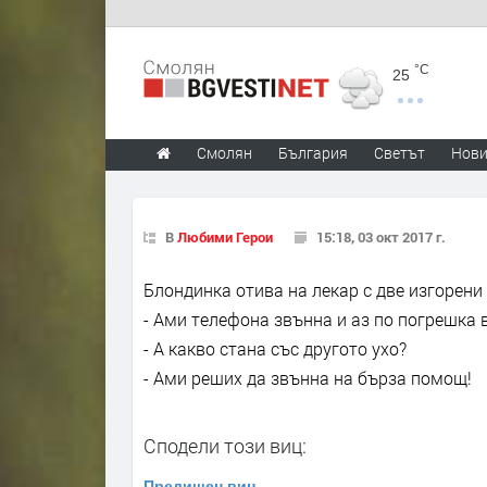
°C
25
Смолян
България
Светът
Нов
В
Любими Герои
15:18, 03 окт 2017 г.
Блондинка отива на лекар с две изгорени 
- Ами телефона звънна и аз по погрешка 
- А какво стана със другото ухо?
- Ами реших да звънна на бърза помощ!
Сподели този виц:
Предишен виц