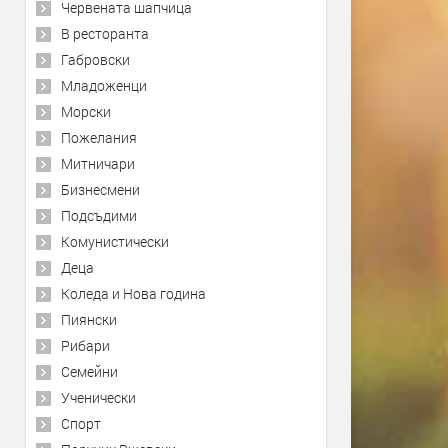
Червената шапчица
В ресторанта
Габровски
Младоженци
Морски
Пожелания
Митничари
Бизнесмени
Подсъдими
Комунистически
Деца
Коледа и Нова година
Пиянски
Рибари
Семейни
Ученически
Спорт