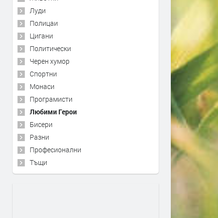
Луди
Полицаи
Цигани
Политически
Черен хумор
Спортни
Монаси
Програмисти
Любими Герои
Бисери
Разни
Професионални
Тъщи