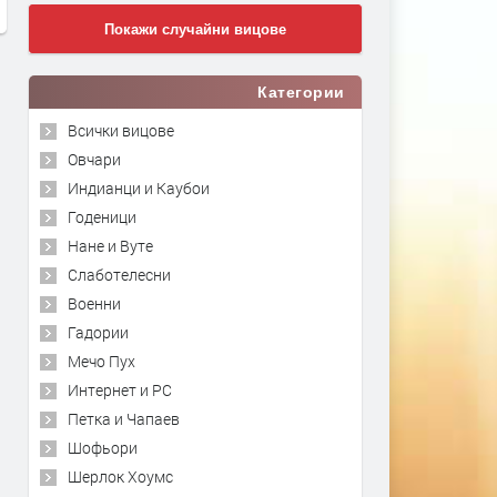
Покажи случайни вицове
Категории
Всички вицове
Овчари
Индианци и Каубои
Годеници
Нане и Вуте
Слаботелесни
Военни
Гадории
Мечо Пух
Интернет и PC
Петка и Чапаев
Шофьори
Шерлок Хоумс