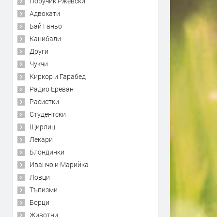
Поручик Ржевски
Адвокати
Бай Ганьо
Канибали
Други
Чукчи
Киркор и Гарабед
Радио Ереван
Расистки
Студентски
Щирлиц
Лекари
Блондинки
Иванчо и Марийка
Ловци
Тъпизми
Борци
Животни