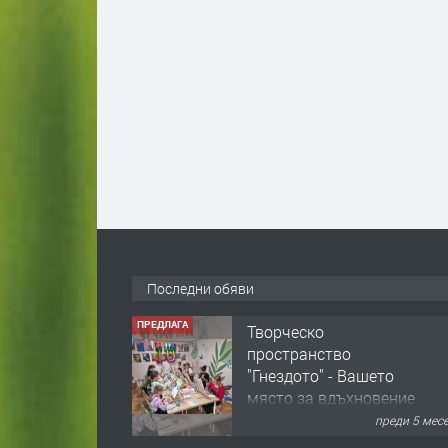
Последни обяви
ПРЕДЛАГА
Творческо
пространство
"Гнездото" - Вашето
място за вдъхновение
и творчество в
преди 5 мес
Смолян!