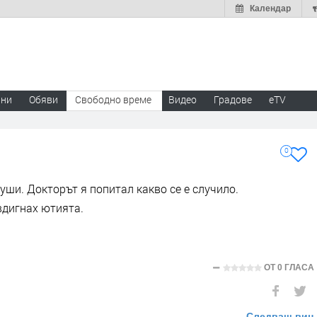
Календар
ини
Обяви
Свободно време
Видео
Градове
eTV
0
уши. Докторът я попитал какво се е случило.
вдигнах ютията.
ОТ
0 ГЛАСА
Следващ виц