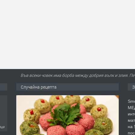
Във всеки човек има борба между добрия вълк и злия. Печ
Случайна рецепта
З
Smo
МЕД
инт
мат
на 
еца
пос