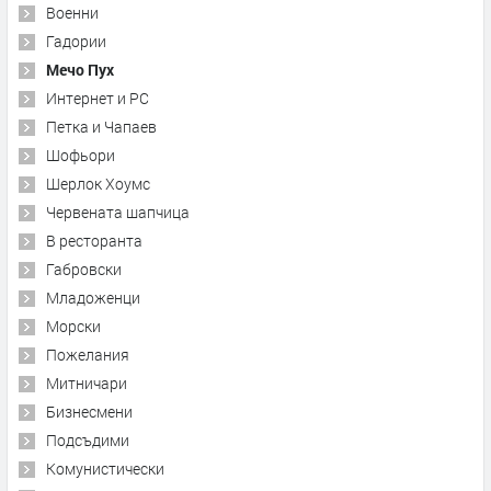
Военни
Гадории
Мечо Пух
Интернет и PC
Петка и Чапаев
Шофьори
Шерлок Хоумс
Червената шапчица
В ресторанта
Габровски
Младоженци
Морски
Пожелания
Митничари
Бизнесмени
Подсъдими
Комунистически