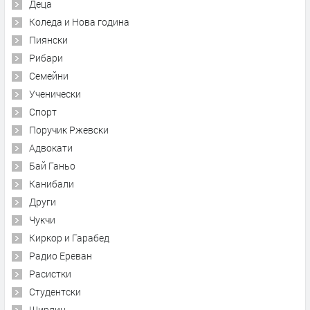
Деца
Коледа и Нова година
Пиянски
Рибари
Семейни
Ученически
Спорт
Поручик Ржевски
Адвокати
Бай Ганьо
Канибали
Други
Чукчи
Киркор и Гарабед
Радио Ереван
Расистки
Студентски
Щирлиц