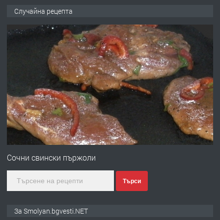
ПРЕДЛАГА
Къща в Марония, Гърция
Случайна рецепта
преди 2 години
ПРЕДЛАГА
УДЪЛЖАВАНЕ НА ЧОВЕШКИЯТ
ЖИВОТ И ПОДОБРЯВАНЕ НА
НЕГОВОТО КАЧЕСТВО
преди 2 години
ПРЕДЛАГА
Имот в Северна Гърция, до Кавала
Сочни свински пържоли
Търси
преди 2 години
ПРЕДЛАГА
Иглолистни Пелети клас А1
За Smolyan.bgvesti.NET