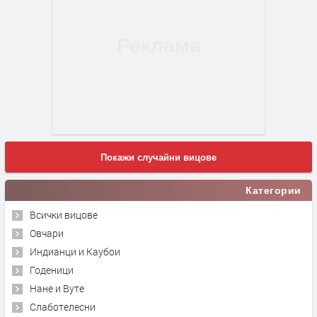
Покажи случайни вицове
Категории
Всички вицове
Овчари
Индианци и Каубои
Годеници
Нане и Вуте
Слаботелесни