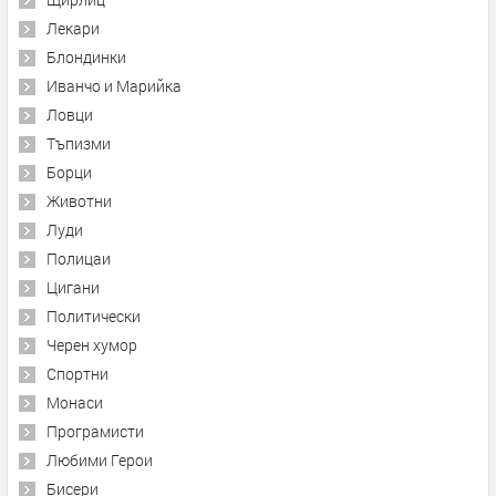
Лекари
Блондинки
Иванчо и Марийка
Ловци
Тъпизми
Борци
Животни
Луди
Полицаи
Цигани
Политически
Черен хумор
Спортни
Монаси
Програмисти
Любими Герои
Бисери