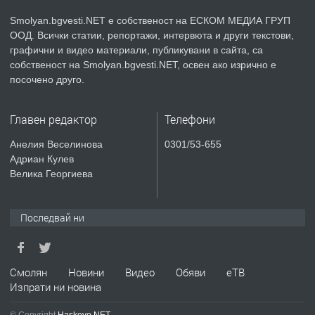
Smolyan.bgvesti.NET е собственост на ЕСКОМ МЕДИА ГРУП
ООД. Всички статии, репортажи, интервюта и други текстови,
преди 2 години
графични и видео материали, публикувани в сайта, са
собственост на Smolyan.bgvesti.NET, освен ако изрично е
ПРЕДЛАГА
КЪЩА В МАРОНЯ
посочено друго.
Главен редактор
Телефони
преди 2 години
Анелия Веселинова
0301/53-655
Адриан Кулев
ТЪРСИ
Търсят се строителни работници
Велика Георгиева
Последвай ни
преди 3 години
ПРЕДЛАГА
Давам Заведение Под Наем
Смолян
Новини
Видео
Обяви
еТВ
Изпрати ни новина
© Copyright
Haskovo.NET