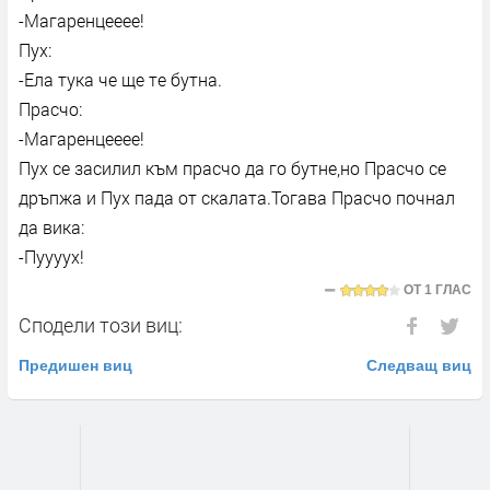
-Магаренцееее!
Пух:
-Ела тука че ще те бутна.
Прасчо:
-Магаренцееее!
Пух се засилил към прасчо да го бутне,но Прасчо се
дръпжа и Пух пада от скалата.Тогава Прасчо почнал
да вика:
-Пуууух!
ОТ
1 ГЛАС
Сподели този виц:
Предишен виц
Следващ виц