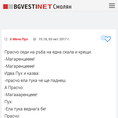
0
В
Мечо Пух
15:18, 03 окт 2017 г.
Прасчо седи на ръба на една скала и крещи:
-Магаренцееее!
-Магаренцееее!
Идва Пух и казва:
-прасчо ела тука че ще паднеш.
А Прасчо:
-Магаааренцеее!
Пух:
-Ела тука веднага бе!
Прасчо: