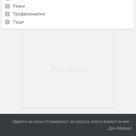
Разни
Професионални
Тъщи
Идеята не носи отговорност за хората, които вярват в нея. -
Дон Маркис