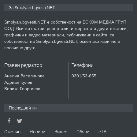
ПРЕДЛАГА
Иглолистни Пелети клас А1
За Smolyan.bgvesti.NET
Smolyan.bgvesti.NET е собственост на ЕСКОМ МЕДИА ГРУП
ООД. Всички статии, репортажи, интервюта и други текстови,
преди 2 години
графични и видео материали, публикувани в сайта, са
собственост на Smolyan.bgvesti.NET, освен ако изрично е
ПРЕДЛАГА
КЪЩА В МАРОНЯ
посочено друго.
Главен редактор
Телефони
преди 2 години
Анелия Веселинова
0301/53-655
Адриан Кулев
ТЪРСИ
Търсят се строителни работници
Велика Георгиева
Последвай ни
преди 3 години
ПРЕДЛАГА
Давам Заведение Под Наем
Смолян
Новини
Видео
Обяви
еТВ