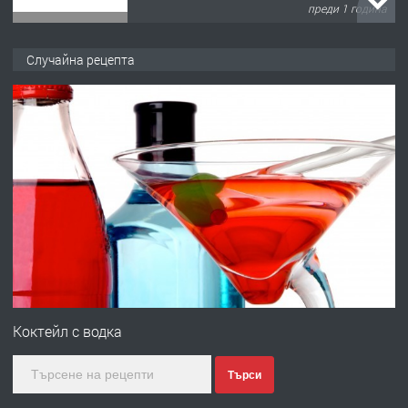
преди 1 година
ПРЕДЛАГА
Къща в Марония, Гърция
Случайна рецепта
преди 2 години
ПРЕДЛАГА
УДЪЛЖАВАНЕ НА ЧОВЕШКИЯТ
ЖИВОТ И ПОДОБРЯВАНЕ НА
НЕГОВОТО КАЧЕСТВО
преди 2 години
ПРЕДЛАГА
Имот в Северна Гърция, до Кавала
Коктейл с водка
Търси
преди 2 години