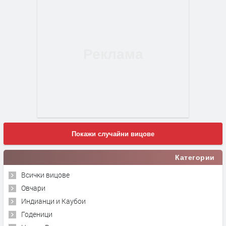
Покажи случайни вицове
Категории
Всички вицове
Овчари
Индианци и Каубои
Годеници