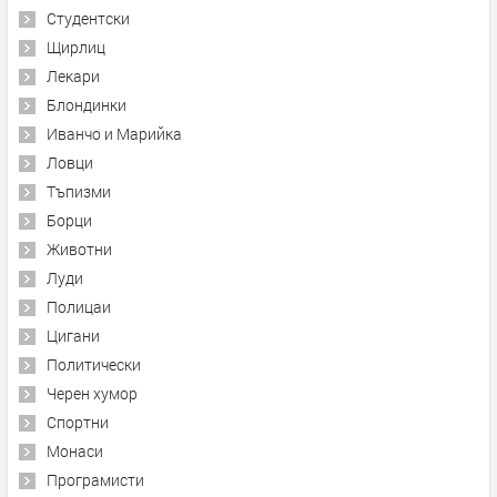
Студентски
Щирлиц
Лекари
Блондинки
Иванчо и Марийка
Ловци
Тъпизми
Борци
Животни
Луди
Полицаи
Цигани
Политически
Черен хумор
Спортни
Монаси
Програмисти