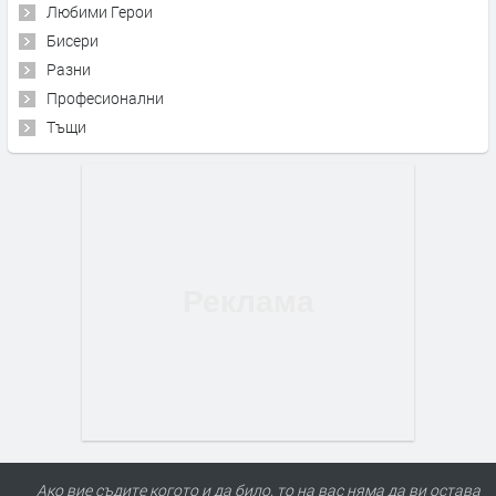
Любими Герои
Бисери
Разни
Професионални
Тъщи
Ако вие съдите когото и да било, то на вас няма да ви остава