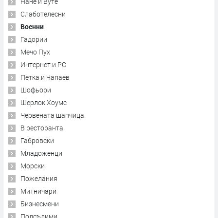
Нане и Вуте
Слаботелесни
Военни
Гадории
Мечо Пух
Интернет и PC
Петка и Чапаев
Шофьори
Шерлок Хоумс
Червената шапчица
В ресторанта
Габровски
Младоженци
Морски
Пожелания
Митничари
Бизнесмени
Подсъдими