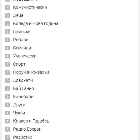
Комунистически
Деца
Коледа и Нова година
Пиянски
Рибари
Семейни
Ученически
Спорт
Поручик Ржевски
Адвокати
Бай Ганьо
Канибали
Други
Чукчи
Киркор и Гарабед
Радио Ереван
Расистки