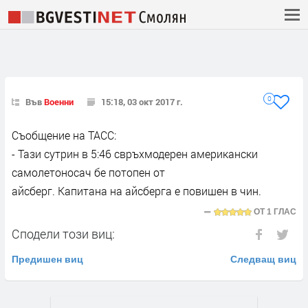
0
Във
Военни
15:18, 03 окт 2017 г.
Съобщение на ТАСС:
- Тази сутрин в 5:46 свръхмодерен американски
самолетоносач бе потопен от
айсберг. Капитана на айсберга е повишен в чин.
ОТ
1 ГЛАС
Сподели този виц:
Предишен виц
Следващ виц