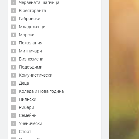
Червената шапчица
В ресторанта
Габровски
Младоженци
Морски
Пожелания
Митничари
Бизнесмени
Подсъдими
Комунистически
Деца
Коледа и Нова година
Пиянски
Рибари
Семейни
Ученически
Спорт