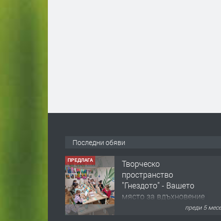
Последни обяви
ПРЕДЛАГА
Творческо
пространство
"Гнездото" - Вашето
място за вдъхновение
и творчество в
преди 5 мес
Смолян!