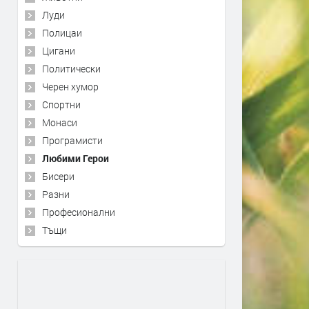
Луди
Полицаи
Цигани
Политически
Черен хумор
Спортни
Монаси
Програмисти
Любими Герои
Бисери
Разни
Професионални
Тъщи