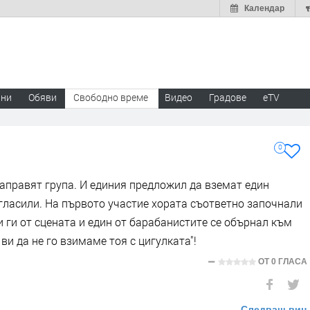
Календар
ини
Обяви
Свободно време
Видео
Градове
eTV
0
аправят група. И единия предложил да вземат един
ъгласили. На първото участие хората съответно започнали
и ги от сцената и един от барабанистите се обърнал към
ви да не го взимаме тоя с цигулката"!
ОТ
0 ГЛАСА
Следващ виц