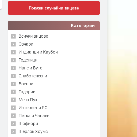
Покажи случайни вицове
Категории
Всички вицове
Овчари
Индианци и Каубои
Годеници
Нане и Вуте
Слаботелесни
Военни
Гадории
Мечо Пух
Интернет и PC
Петка и Чапаев
Шофьори
Шерлок Хоумс