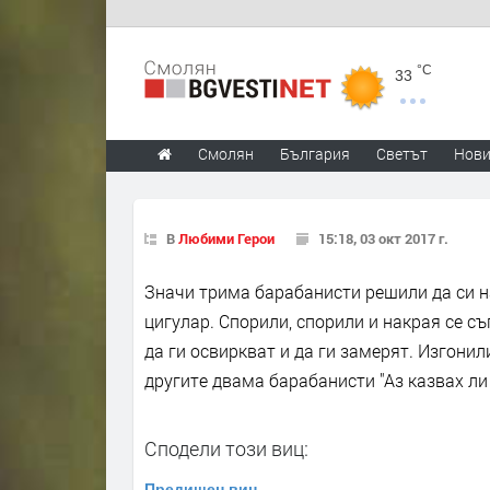
°C
33
Смолян
България
Светът
Нов
В
Любими Герои
15:18, 03 окт 2017 г.
Значи трима барабанисти решили да си н
цигулар. Спорили, спорили и накрая се с
да ги освиркват и да ги замерят. Изгонил
другите двама барабанисти "Аз казвах ли 
Сподели този виц:
Предишен виц