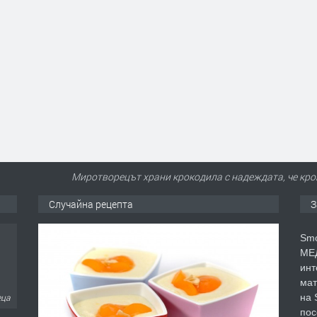
Миротворецът храни крокодила с надеждата, че крок
Случайна рецепта
З
Smo
МЕД
инт
мат
на 
еца
пос