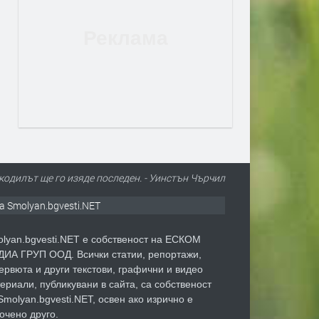
одилът ще го изяде последен. - Уинстън Чърчил
а Smolyan.bgvesti.NET
lyan.bgvesti.NET е собственост на ЕСКОМ
ИА ГРУП ООД. Всички статии, репортажи,
ервюта и други текстови, графични и видео
ериали, публикувани в сайта, са собственост
Smolyan.bgvesti.NET, освен ако изрично е
очено друго.