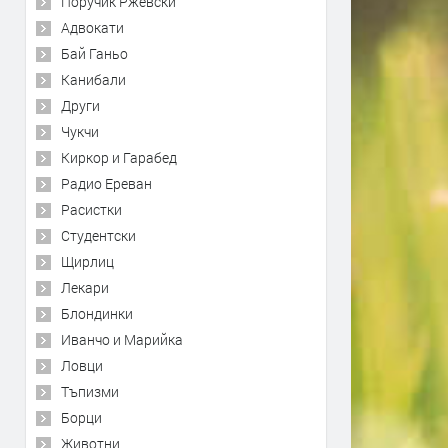
Поручик Ржевски
Адвокати
Бай Ганьо
Канибали
Други
Чукчи
Киркор и Гарабед
Радио Ереван
Расистки
Студентски
Щирлиц
Лекари
Блондинки
Иванчо и Марийка
Ловци
Тъпизми
Борци
Животни