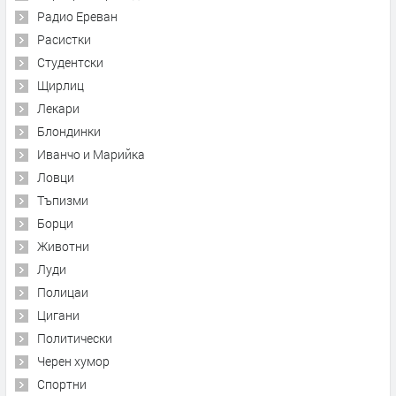
Радио Ереван
Расистки
Студентски
Щирлиц
Лекари
Блондинки
Иванчо и Марийка
Ловци
Тъпизми
Борци
Животни
Луди
Полицаи
Цигани
Политически
Черен хумор
Спортни