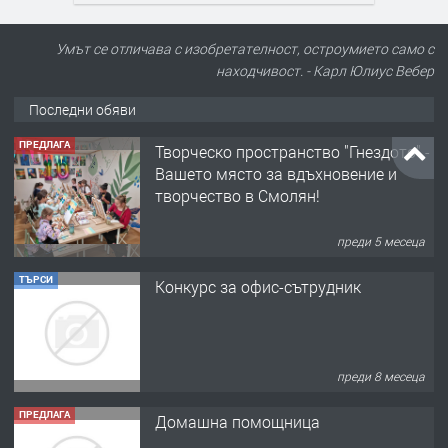
Умът се отличава с изобретателност, остроумието само с
находчивост. - Карл Юлиус Вебер
Последни обяви
ПРЕДЛАГА
Творческо пространство "Гнездото" -
Вашето място за вдъхновение и
творчество в Смолян!
преди 5 месеца
ТЪРСИ
Конкурс за офис-сътрудник
преди 8 месеца
ПРЕДЛАГА
Домашна помощница