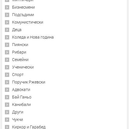
Бизнесмени
Подсъдими
Комунистически
Деца
Коледа и Нова година
Пиянски
Рибари
Семейни
Ученически
Спорт
Поручик Ржевски
Адвокати
Бай Ганьо
Канибали
Други
Чукчи
Киркор и Гарабед