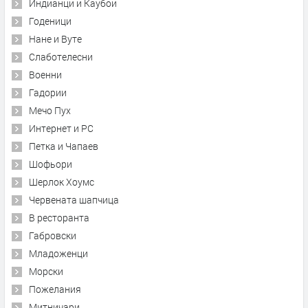
Индианци и Каубои
Годеници
Нане и Вуте
Слаботелесни
Военни
Гадории
Мечо Пух
Интернет и PC
Петка и Чапаев
Шофьори
Шерлок Хоумс
Червената шапчица
В ресторанта
Габровски
Младоженци
Морски
Пожелания
Митничари