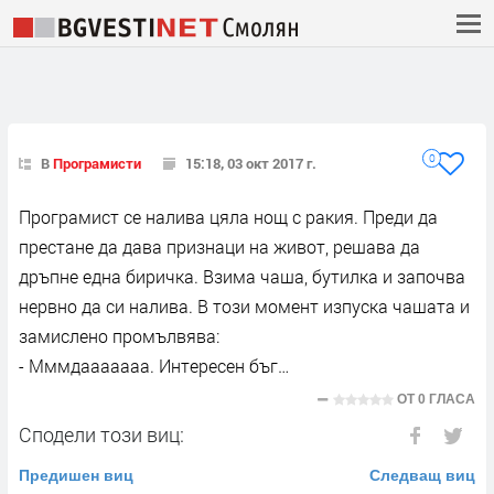
0
В
Програмисти
15:18, 03 окт 2017 г.
Програмист се налива цяла нощ с ракия. Преди да
престане да дава признаци на живот, решава да
дръпне една биричка. Взима чаша, бутилка и започва
нервно да си налива. В този момент изпуска чашата и
замислено промълвява:
- Мммдааааааа. Интересен бъг…
ОТ
0 ГЛАСА
Сподели този виц:
Предишен виц
Следващ виц