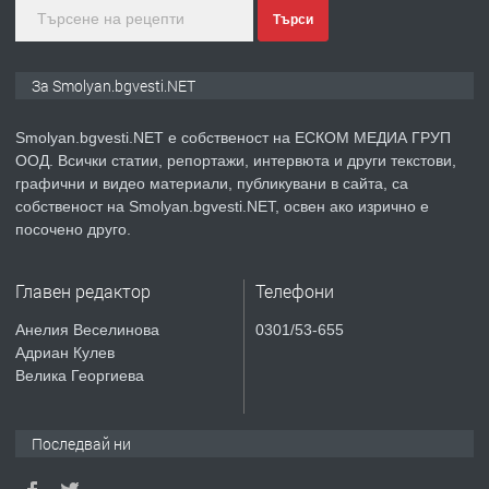
Търси
преди 2 години
ПРЕДЛАГА
Иглолистни Пелети клас А1
За Smolyan.bgvesti.NET
Smolyan.bgvesti.NET е собственост на ЕСКОМ МЕДИА ГРУП
ООД. Всички статии, репортажи, интервюта и други текстови,
преди 2 години
графични и видео материали, публикувани в сайта, са
собственост на Smolyan.bgvesti.NET, освен ако изрично е
ПРЕДЛАГА
КЪЩА В МАРОНЯ
посочено друго.
Главен редактор
Телефони
преди 2 години
Анелия Веселинова
0301/53-655
Адриан Кулев
ТЪРСИ
Търсят се строителни работници
Велика Георгиева
Последвай ни
преди 3 години