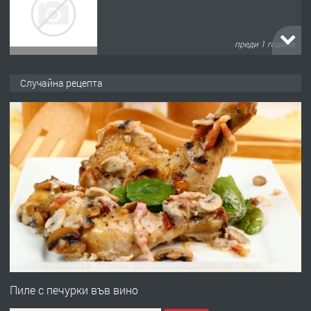
преди 1 година
ПРЕДЛАГА
Къща в Марония, Гърция
Случайна рецепта
преди 2 години
ПРЕДЛАГА
УДЪЛЖАВАНЕ НА ЧОВЕШКИЯТ
ЖИВОТ И ПОДОБРЯВАНЕ НА
НЕГОВОТО КАЧЕСТВО
преди 2 години
ПРЕДЛАГА
Имот в Северна Гърция, до Кавала
Пиле с печурки във вино