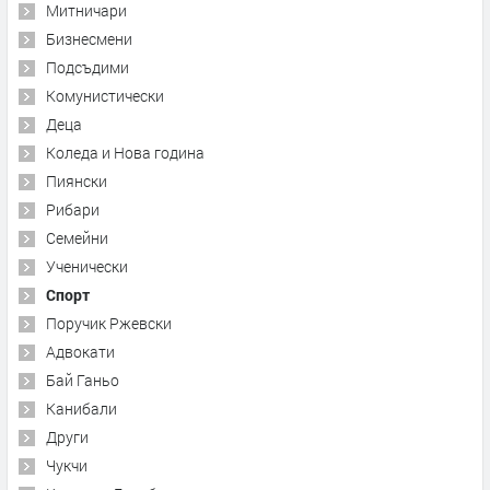
Митничари
Бизнесмени
Подсъдими
Комунистически
Деца
Коледа и Нова година
Пиянски
Рибари
Семейни
Ученически
Спорт
Поручик Ржевски
Адвокати
Бай Ганьо
Канибали
Други
Чукчи