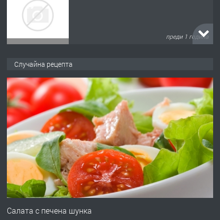
преди 1 година
ПРЕДЛАГА
Къща в Марония, Гърция
Случайна рецепта
преди 2 години
ПРЕДЛАГА
УДЪЛЖАВАНЕ НА ЧОВЕШКИЯТ
ЖИВОТ И ПОДОБРЯВАНЕ НА
НЕГОВОТО КАЧЕСТВО
преди 2 години
ПРЕДЛАГА
Имот в Северна Гърция, до Кавала
Салата с печена шунка