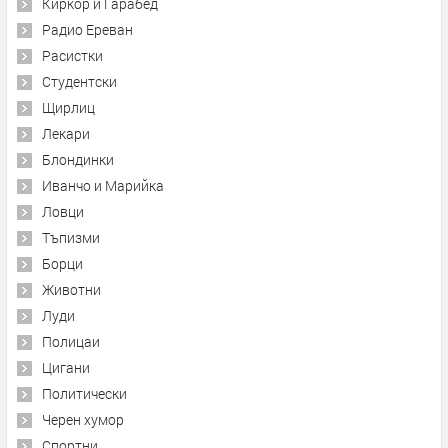
Киркор и Гарабед
Радио Ереван
Расистки
Студентски
Щирлиц
Лекари
Блондинки
Иванчо и Марийка
Ловци
Тъпизми
Борци
Животни
Луди
Полицаи
Цигани
Политически
Черен хумор
Спортни