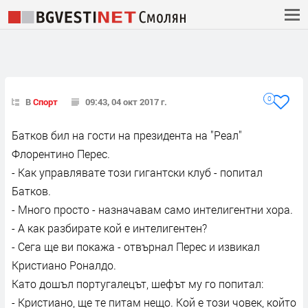
0
В
Спорт
09:43, 04 окт 2017 г.
Батков бил на гости на президента на "Реал"
Флорентино Перес.
- Как управлявате този гигантски клуб - попитал
Батков.
- Много просто - назначавам само интелигентни хора.
- А как разбирате кой е интелигентен?
- Сега ще ви покажа - отвърнал Перес и извикал
Кристиано Роналдо.
Като дошъл португалецът, шефът му го попитал:
- Кристиано, ще те питам нещо. Кой е този човек, който