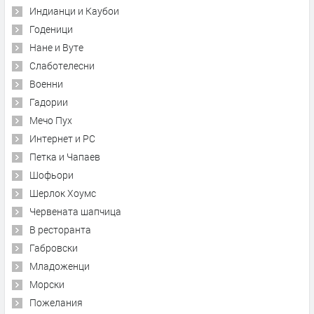
Индианци и Каубои
Годеници
Нане и Вуте
Слаботелесни
Военни
Гадории
Мечо Пух
Интернет и PC
Петка и Чапаев
Шофьори
Шерлок Хоумс
Червената шапчица
В ресторанта
Габровски
Младоженци
Морски
Пожелания