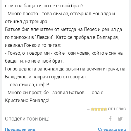
е син на баща ти, но не е твой брат?
- Много просто - това съм аз, отвърнал Роналдо и
отишъл да тренира.
Батков бил впечатлен от метода на Перес и решил да
го приложи в "Левски". Като се прибрал в България,
извикал Гонзо и го питал:
- Гонзо, отговори ми - кой е този човек, който е син на
баща ти, но не е твой брат.
Гонзо веднага започнал да звъни на всички играчи, на
Баждеков, и накрая гордо отговорил:
- Това съм аз, шефе!
- Много си прост, бе - заявил Батков. - Това е
Кристиано Роналдо!
ОТ
1 ГЛАС
Сподели този виц:
Предишен виц
Следващ виц