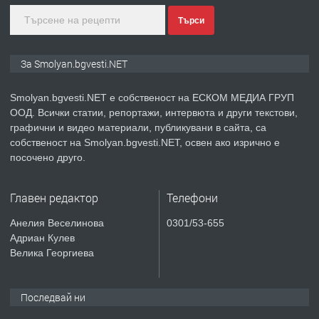
Търси
преди 2 години
ПРЕДЛАГА
Иглолистни Пелети клас А1
За Smolyan.bgvesti.NET
Smolyan.bgvesti.NET е собственост на ЕСКОМ МЕДИА ГРУП
ООД. Всички статии, репортажи, интервюта и други текстови,
преди 2 години
графични и видео материали, публикувани в сайта, са
собственост на Smolyan.bgvesti.NET, освен ако изрично е
ПРЕДЛАГА
КЪЩА В МАРОНЯ
посочено друго.
Главен редактор
Телефони
преди 2 години
Анелия Веселинова
0301/53-655
Адриан Кулев
ТЪРСИ
Търсят се строителни работници
Велика Георгиева
Последвай ни
преди 3 години