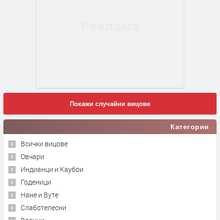
Покажи случайни вицове
Категории
Всички вицове
Овчари
Индианци и Каубои
Годеници
Нане и Вуте
Слаботелесни