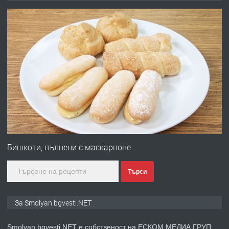
преди 2 години
ПРЕДЛАГА
УДЪЛЖАВАНЕ НА ЧОВЕШКИЯТ
ЖИВОТ И ПОДОБРЯВАНЕ НА
НЕГОВОТО КАЧЕСТВО
преди 2 години
ПРЕДЛАГА
Имот в Северна Гърция, до Кавала
Бишкоти, пълнени с маскарпоне
Търси
преди 2 години
ПРЕДЛАГА
Иглолистни Пелети клас А1
За Smolyan.bgvesti.NET
Smolyan.bgvesti.NET е собственост на ЕСКОМ МЕДИА ГРУП