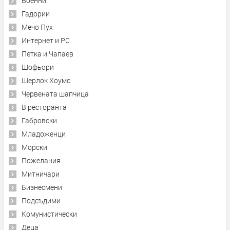
Военни
Гадории
Мечо Пух
Интернет и PC
Петка и Чапаев
Шофьори
Шерлок Хоумс
Червената шапчица
В ресторанта
Габровски
Младоженци
Морски
Пожелания
Митничари
Бизнесмени
Подсъдими
Комунистически
Деца