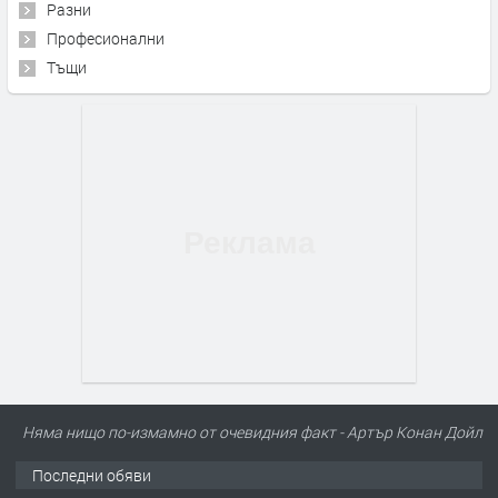
Разни
Професионални
Тъщи
Няма нищо по-измамно от очевидния факт - Артър Конан Дойл
Последни обяви