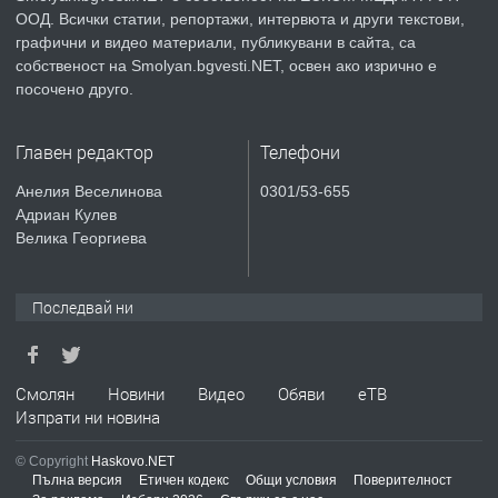
ООД. Всички статии, репортажи, интервюта и други текстови,
преди 2 години
графични и видео материали, публикувани в сайта, са
собственост на Smolyan.bgvesti.NET, освен ако изрично е
ПРЕДЛАГА
КЪЩА В МАРОНЯ
посочено друго.
Главен редактор
Телефони
преди 2 години
Анелия Веселинова
0301/53-655
Адриан Кулев
ТЪРСИ
Търсят се строителни работници
Велика Георгиева
Последвай ни
преди 3 години
ПРЕДЛАГА
Давам Заведение Под Наем
Смолян
Новини
Видео
Обяви
еТВ
Изпрати ни новина
© Copyright
Haskovo.NET
преди 3 години
Пълна версия
Етичен кодекс
Общи условия
Поверителност