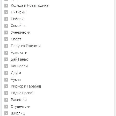
Коледа и Нова година
Пиянски
Рибари
Семейни
Ученически
Спорт
Поручик Ржевски
Адвокати
Бай Ганьо
Канибали
Други
Чукчи
Киркор и Гарабед
Радио Ереван
Расистки
Студентски
Щирлиц