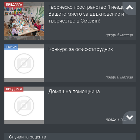
ПРЕДЛАГА
Творческо пространство "Гнездото" -
Вашето място за вдъхновение и
творчество в Смолян!
преди 5 месеца
ТЪРСИ
Конкурс за офис-сътрудник
преди 8 месеца
ПРЕДЛАГА
Домашна помощница
преди 1 година
ПРЕДЛАГА
Къща в Марония, Гърция
Случайна рецепта