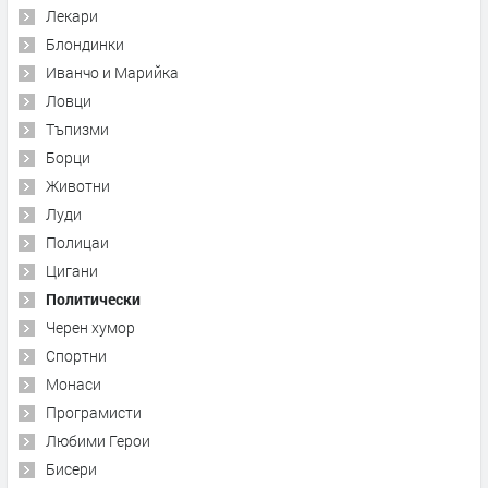
Лекари
Блондинки
Иванчо и Марийка
Ловци
Тъпизми
Борци
Животни
Луди
Полицаи
Цигани
Политически
Черен хумор
Спортни
Монаси
Програмисти
Любими Герои
Бисери